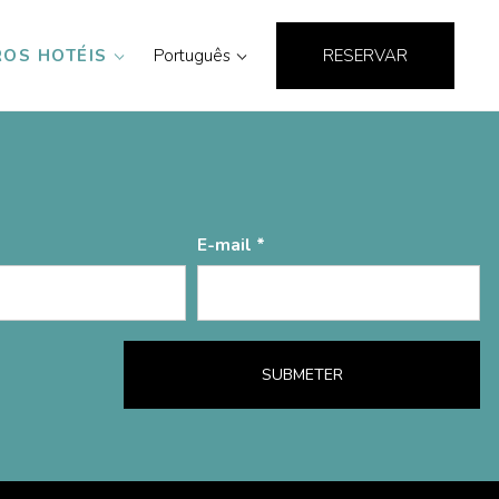
OS HOTÉIS
Português
RESERVAR
ET:
1356
E-mail
SUBMETER