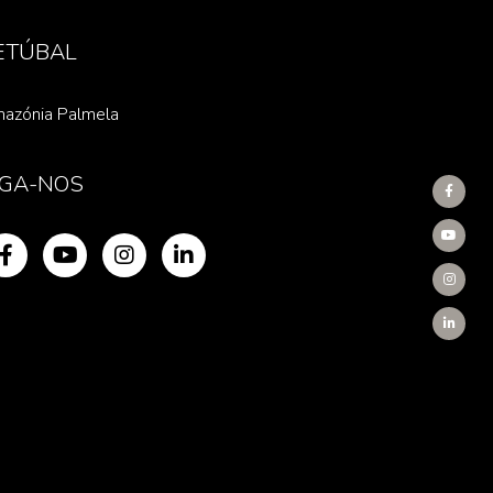
ETÚBAL
azónia Palmela
IGA-NOS