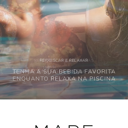
REFEIÇÕES DESCONTRAÍDAS
OS MELHORES SABORES
REFRESCAR E RELAXAR
A FRESCURA DOS INGREDIENTES
TENHA A SUA BEBIDA FAVORITA
REPOR ENERGIAS SEM SAIR DA
CRITERIOSAMENTE ESCOLHIDOS
ENQUANTO RELAXA NA PISCINA
PISCINA